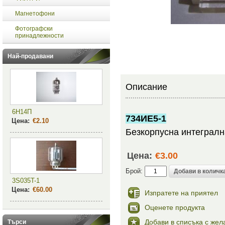
Магнетофони
Фотографски
принадлежности
Най-продавани
Описание
6Н14П
734ИЕ5-1
Цена:
€2.10
Безкорпусна интегралн
Цена:
€3.00
Брой:
3S035T-1
Цена:
€60.00
Изпратете на приятел
Оценете продукта
Добави в списъка с жел
Търси