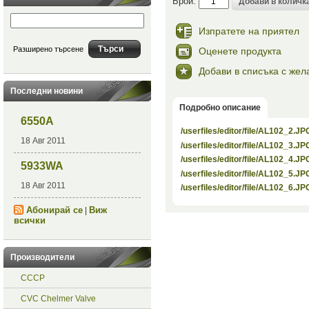
Брой:
Изпратете на приятел
Разширено търсене
Оценете продукта
Добави в списъка с жел
Последни новини
Подробно описание
6550A
/userfiles/editor/file/AL102_2.JP
18 Авг 2011
/userfiles/editor/file/AL102_3.JP
/userfiles/editor/file/AL102_4.JP
5933WA
/userfiles/editor/file/AL102_5.JP
18 Авг 2011
/userfiles/editor/file/AL102_6.JP
Абонирай се
Виж
|
всички
Производители
СССР
CVC Chelmer Valve