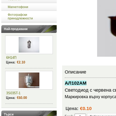
Магнетофони
Фотографски
принадлежности
Най-продавани
6Н14П
Цена:
€2.10
Описание
АЛ102АМ
Светодиод с червена с
3S035T-1
Маркировка върху корпус
Цена:
€60.00
Цена:
€0.10
Търси