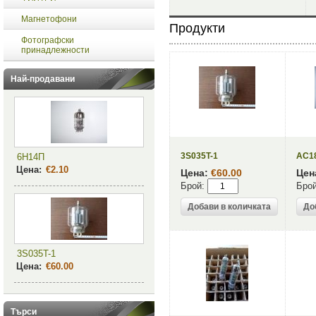
Магнетофони
Продукти
Фотографски
принадлежности
Най-продавани
3S035T-1
AC18
6Н14П
Цена:
€2.10
Цена:
€60.00
Цен
Брой:
Брой
3S035T-1
Цена:
€60.00
Търси