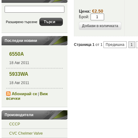
Цена:
€2.50
Брой:
Разширено търсене
Последни новини
Страница 1
от 1
Предишна
1
6550A
18 Авг 2011
5933WA
18 Авг 2011
Абонирай се
Виж
|
всички
Производители
СССР
CVC Chelmer Valve