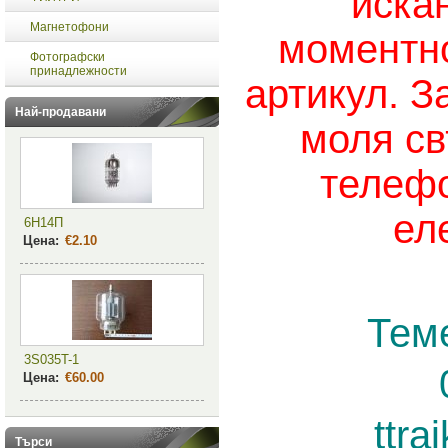
иска
Магнетофони
моментно
Фотографски
принадлежности
артикул. З
Най-продавани
моля св
телефо
ел
6Н14П
Цена:
€2.10
Тем
3S035T-1
Цена:
€60.00
ttr
Търси