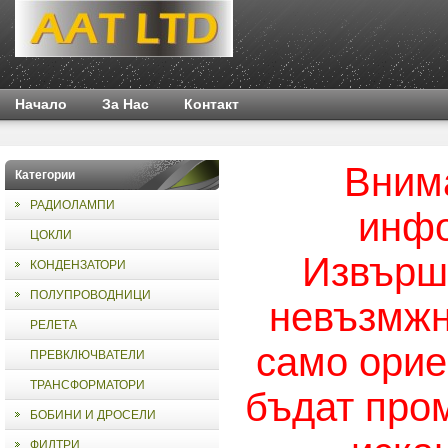
Начало
За Нас
Контакт
Внима
Категории
РАДИОЛАМПИ
инфо
ЦОКЛИ
Извършв
КОНДЕНЗАТОРИ
ПОЛУПРОВОДНИЦИ
невъзмжн
РЕЛЕТА
само орие
ПРЕВКЛЮЧВАТЕЛИ
ТРАНСФОРМАТОРИ
бъдат про
БОБИНИ И ДРОСЕЛИ
ФИЛТРИ