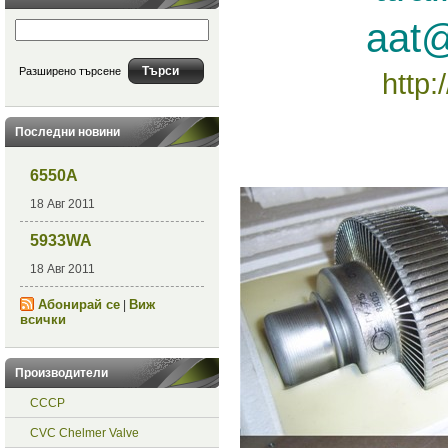
aat@
Разширено търсене
http:
Последни новини
6550A
18 Авг 2011
5933WA
18 Авг 2011
Абонирай се
Виж
|
всички
Производители
СССР
CVC Chelmer Valve