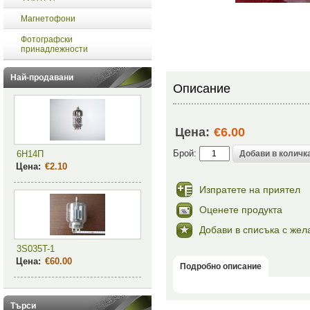
Магнетофони
Фотографски
принадлежности
Най-продавани
Описание
Цена:
€6.00
Брой:
6Н14П
Цена:
€2.10
Изпратете на приятел
Оценете продукта
Добави в списъка с жел
3S035T-1
Цена:
€60.00
Подробно описание
Търси