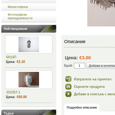
Магнетофони
Фотографски
принадлежности
Най-продавани
Описание
6Н14П
Цена:
€3.00
Цена:
€2.10
Брой:
Изпратете на приятел
Оценете продукта
3S035T-1
Добави в списъка с жел
Цена:
€60.00
Подробно описание
Търси