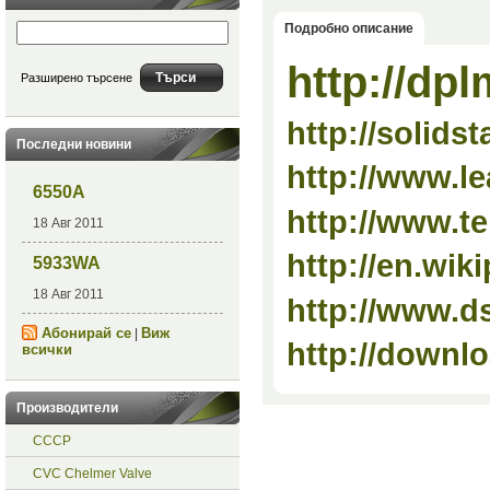
Подробно описание
http://dp
Разширено търсене
http://solids
Последни новини
http://www.l
6550A
http://www.te
18 Авг 2011
http://en.wik
5933WA
18 Авг 2011
http://www.dsi
Абонирай се
Виж
|
http://downlo
всички
Производители
СССР
CVC Chelmer Valve