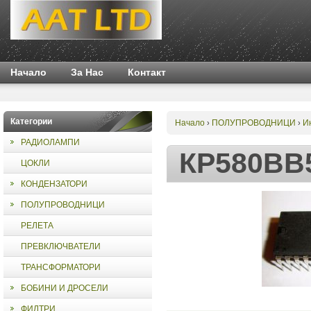
Начало
За Нас
Контакт
Категории
Начало
ПОЛУПРОВОДНИЦИ
И
›
›
РАДИОЛАМПИ
КР580ВВ
ЦОКЛИ
КОНДЕНЗАТОРИ
ПОЛУПРОВОДНИЦИ
РЕЛЕТА
ПРЕВКЛЮЧВАТЕЛИ
ТРАНСФОРМАТОРИ
БОБИНИ И ДРОСЕЛИ
ФИЛТРИ