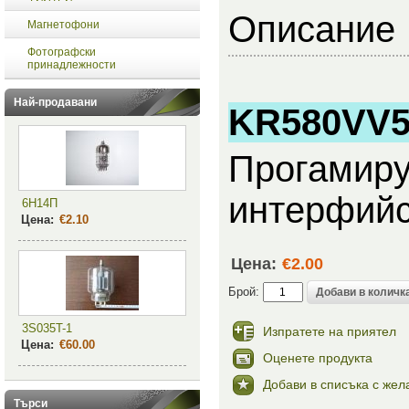
Описание
Магнетофони
Фотографски
принадлежности
Най-продавани
KR580VV55
Прогамиру
интерфий
6Н14П
Цена:
€2.10
Цена:
€2.00
Брой:
3S035T-1
Изпратете на приятел
Цена:
€60.00
Оценете продукта
Добави в списъка с жел
Търси