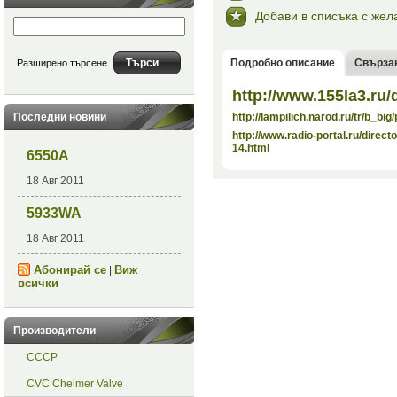
Добави в списъка с жел
Подробно описание
Свърза
Разширено търсене
http://www.155la3.ru/
Последни новини
http://lampilich.narod.ru/tr/b_b
http://www.radio-portal.ru/direc
14.html
6550A
18 Авг 2011
5933WA
18 Авг 2011
Абонирай се
Виж
|
всички
Производители
СССР
CVC Chelmer Valve