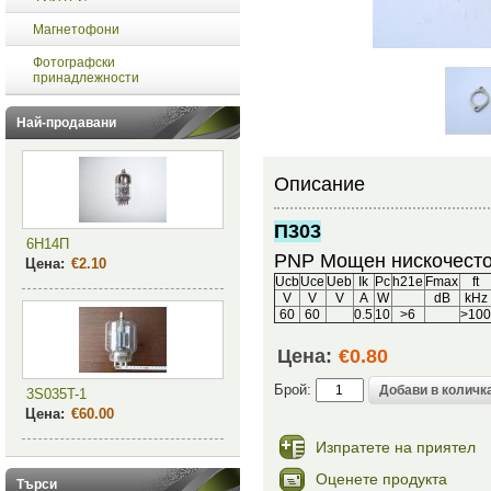
Магнетофони
Фотографски
принадлежности
Най-продавани
Описание
П303
6Н14П
PNP Мощен нискочесто
Цена:
€2.10
Ucb
Uce
Ueb
Ik
Pc
h21e
Fmax
ft
V
V
V
A
W
dB
kHz
60
60
0.5
10
>6
>10
Цена:
€0.80
Брой:
3S035T-1
Цена:
€60.00
Изпратете на приятел
Оценете продукта
Търси