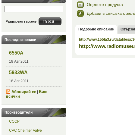
Оценете продукта
Добави в списъка с жел
Разширено търсене
Подробно описание
Свърза
http://www.155la3.ru/datafiles/p3
Последни новини
http://www.radiomuseu
6550A
18 Авг 2011
5933WA
18 Авг 2011
Абонирай се
Виж
|
всички
Производители
СССР
CVC Chelmer Valve