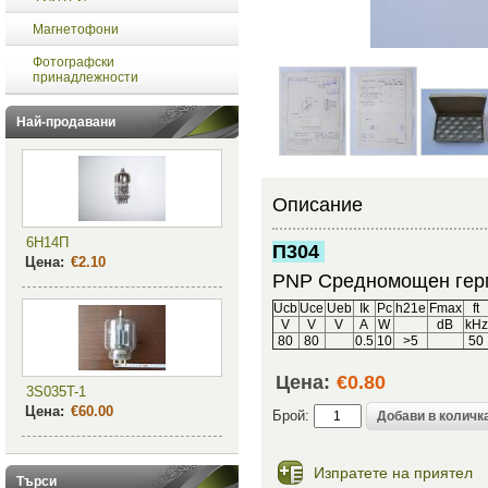
Магнетофони
Фотографски
принадлежности
Най-продавани
Описание
6Н14П
П304
Цена:
€2.10
PNP Средномощен герм
Ucb
Uce
Ueb
Ik
Pc
h21e
Fmax
ft
V
V
V
A
W
dB
kHz
80
80
0.5
10
>5
50
Цена:
€0.80
3S035T-1
Цена:
€60.00
Брой:
Изпратете на приятел
Търси