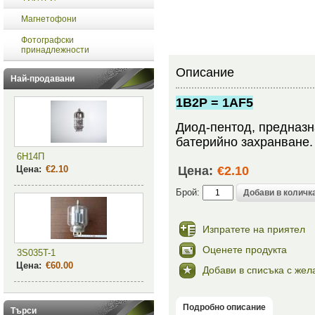
Магнетофони
Фотографски
принадлежности
Описание
Най-продавани
1B2P = 1AF5
Диод-пентод, предназн
батерийно захранване.
6Н14П
Цена:
€2.10
Цена:
€2.10
Брой:
Изпратете на приятел
Оценете продукта
3S035T-1
Цена:
€60.00
Добави в списъка с жел
Подробно описание
Търси