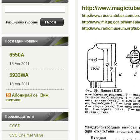
http://www.magictube
http://www.russiantubes.com/p
http://www.mif.pg.gda.pl/homepa
Разширено търсене
http://www.radiomuseum.org/tub
Последни новини
6550A
18 Авг 2011
5933WA
18 Авг 2011
Абонирай се
Виж
|
всички
Производители
СССР
CVC Chelmer Valve