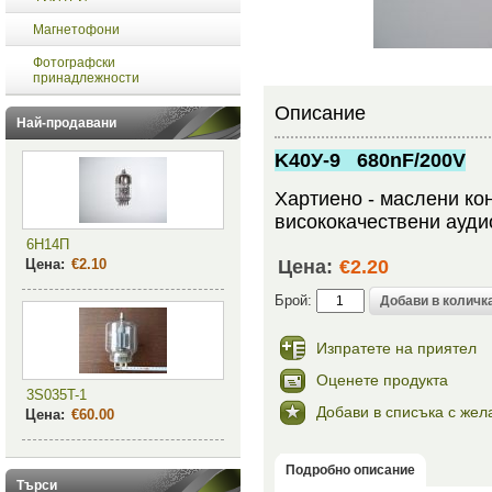
Магнетофони
Фотографски
принадлежности
Описание
Най-продавани
K40У-9 680nF/200V
Хартиено - маслени ко
висококачествени ауди
6Н14П
Цена:
€2.10
Цена:
€2.20
Брой:
Изпратете на приятел
Оценете продукта
3S035T-1
Добави в списъка с жел
Цена:
€60.00
Подробно описание
Търси