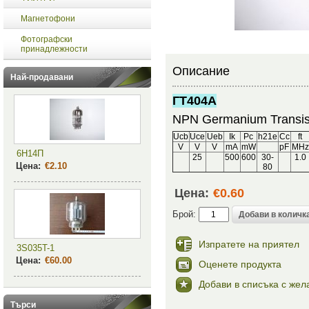
Магнетофони
Фотографски
принадлежности
Описание
Най-продавани
ГТ404А
NPN Germanium Transis
Ucb
Uce
Ueb
Ik
Pc
h21e
Cc
ft
V
V
V
mA
mW
pF
MHz
6Н14П
25
500
600
30-
1.0
Цена:
€2.10
80
Цена:
€0.60
Брой:
Изпратете на приятел
3S035T-1
Цена:
€60.00
Оценете продукта
Добави в списъка с жел
Търси