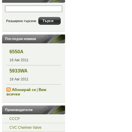
Разширено търсене
Последни новини
6550A
18 Авг 2011
5933WA
18 Авг 2011
Абонирай се
Виж
|
всички
Производители
СССР
CVC Chelmer Valve