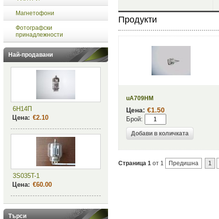
Магнетофони
Продукти
Фотографски
принадлежности
Най-продавани
uA709HM
6Н14П
Цена:
€1.50
Цена:
€2.10
Брой:
Страница 1
от 1
Предишна
1
3S035T-1
Цена:
€60.00
Търси