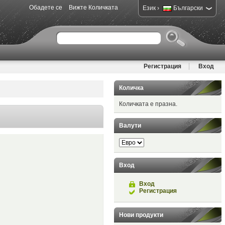
Обадете се
Вижте Количката
›
Език
Български
Регистрация
Вход
Количка
Количката е празна.
Валути
Вход
Вход
Регистрация
Нови продукти