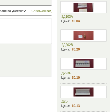
Списъчен вид
2Д103А
Цена:
€0.04
2Д202В
Цена:
€0.20
Д223Б
Цена:
€0.10
Д2Б
Цена:
€0.13